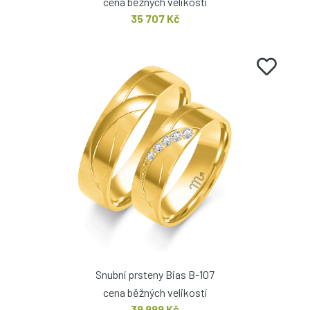
cena běžných velikostí
35 707 Kč
Snubní prsteny Bias B-107
cena běžných velikostí
39 999 Kč