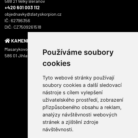
588 21 Velký Beranov
+420 601 003 112
objednavky@zlatyskorpion.cz
IČ: 62796356
DIČ: CZ7509261518
KAMENNÁ PRODEJNA
Masarykovo náměstí 1217/51
Používáme soubory
586 01 Jihlava
cookies
Tyto webové stránky používají
soubory cookies a další sledovací
nástroje s cílem vylepšení
uživatelského prostředí, zobrazení
přizpůsobeného obsahu a reklam,
analýzy návštěvnosti webových
stránek a zjištění zdroje
návštěvnosti.