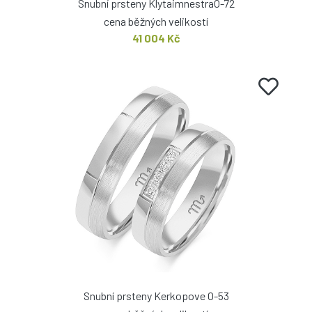
Snubní prsteny KlytaimnestraO-72
cena běžných velikostí
41 004 Kč
Snubní prsteny Kerkopove O-53