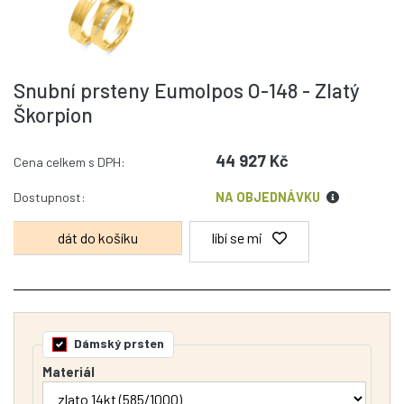
Snubní prsteny Eumolpos O-148 - Zlatý
Škorpion
44 927 Kč
Cena celkem s DPH:
Dostupnost:
NA OBJEDNÁVKU
líbí se mi
Dámský prsten
Materiál