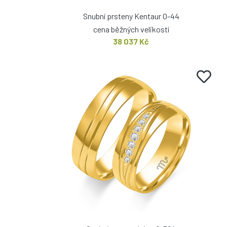
Snubní prsteny Kentaur O-44
cena běžných velikostí
38 037 Kč