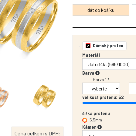
Dámský prsten
Materiál
Barva
Barva 1 *
velikost prstenu:
52
šířka prstenu
5.5mm
Kámen
Cena celkem s DPH: