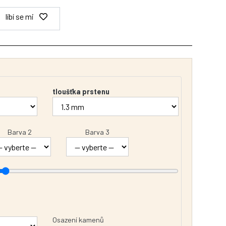
líbí se mi
tloušťka prstenu
Barva 2
Barva 3
Osazení kamenů