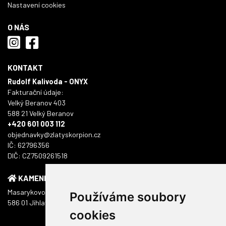
Nastavení cookies
O NÁS
KONTAKT
Rudolf Kalivoda - ONYX
Fakturační údaje:
Velký Beranov 403
588 21 Velký Beranov
+420 601 003 112
objednavky@zlatyskorpion.cz
IČ: 62796356
DIČ: CZ7509261518
KAMENNÁ PRODEJNA
Masarykovo náměstí 1217/51
Používáme soubory
586 01 Jihlava
cookies