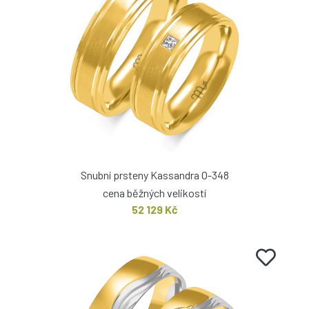
Snubní prsteny Kassandra O-348
cena běžných velikostí
52 129 Kč