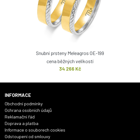
Snubní prsteny Meleagros OE-199
cena běžných velikostí
34 266 Kč
INFORMACE
Obchodní podmínky
Ochrana osobních údajů
Reklamační řád
Doprava a platba
Informace o souborech cookies
Odstoupení od smlouvy