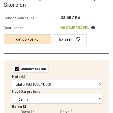
Škorpion
33 587 Kč
Cena celkem s DPH:
Dostupnost:
NA OBJEDNÁVKU
líbí se mi
Dámský prsten
Materiál
tloušťka prstenu
Barva
Barva 1 *
Barva 2