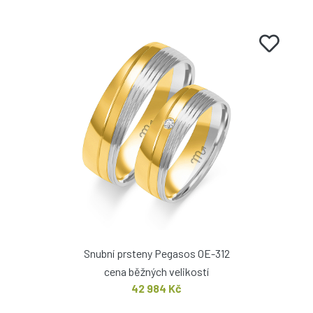
Snubní prsteny Pegasos OE-312
cena běžných velikostí
42 984 Kč