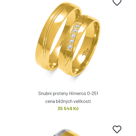
Snubní prsteny Himeros O-251
cena běžných velikostí
35 549 Kč