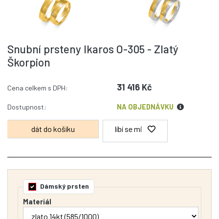
Snubní prsteny Ikaros O-305 - Zlatý
Škorpion
31 416 Kč
Cena celkem s DPH:
Dostupnost:
NA OBJEDNÁVKU
líbí se mi
Dámský prsten
Materiál