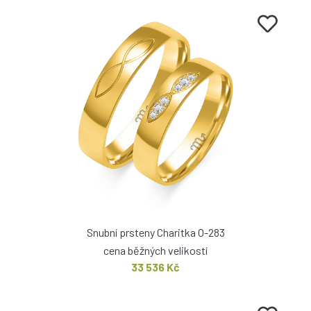
Snubní prsteny Charitka O-283
cena běžných velikostí
33 536 Kč