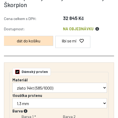
Škorpion
32 845 Kč
Cena celkem s DPH:
Dostupnost:
NA OBJEDNÁVKU
líbí se mi
Dámský prsten
Materiál
tloušťka prstenu
Barva
Barva 1 *
Barva 2