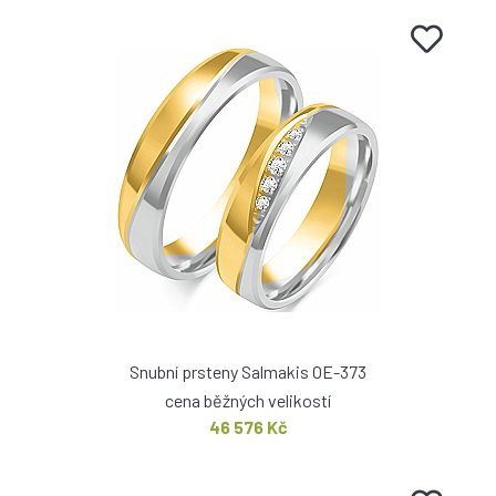
Snubní prsteny Salmakis OE-373
cena běžných velikostí
46 576 Kč