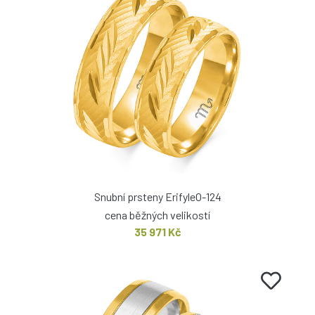
Snubní prsteny ErifyleO-124
cena běžných velikostí
35 971 Kč