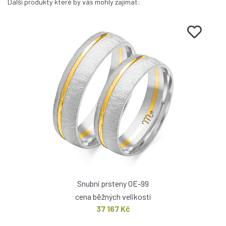
Další produkty které by vás mohly zajímat:
Snubní prsteny OE-99
cena běžných velikostí
37 167 Kč