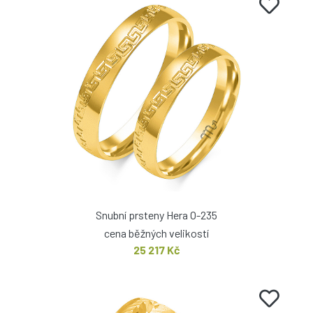
Snubní prsteny Hera O-235
cena běžných velikostí
25 217 Kč