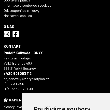
Doprava a platba
Informace o souborech cookies
Odstoupení od smlouvy
Nastavení cookies
O NÁS
KONTAKT
Rudolf Kalivoda - ONYX
Fakturační údaje:
Velký Beranov 403
588 21 Velký Beranov
+420 601 003 112
objednavky@zlatyskorpion.cz
IČ: 62796356
DIČ: CZ7509261518
KAMENNÁ PRODEJNA
Masarykovo náměstí 1217/51
Používáme soubory