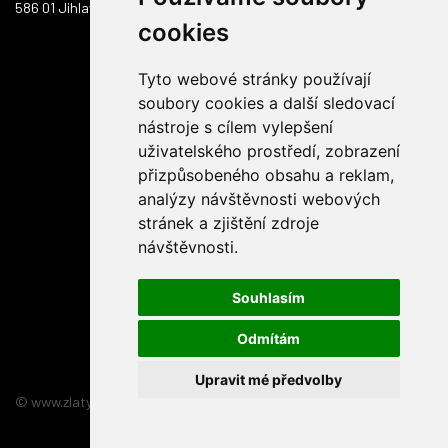
586 01 Jihlava
cookies
Tyto webové stránky používají
soubory cookies a další sledovací
nástroje s cílem vylepšení
uživatelského prostředí, zobrazení
přizpůsobeného obsahu a reklam,
analýzy návštěvnosti webových
stránek a zjištění zdroje
návštěvnosti.
Souhlasím
Odmítám
Upravit mé předvolby
© www.zlatyskorpion.cz 2026
:
3nicom websolution s.r.o.
relizace