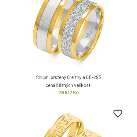
Snubní prsteny Oreithyia OE-293
cena běžných velikostí
79 517 Kč