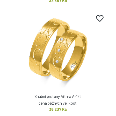
33 587 Kč
Snubní prsteny Aithra A-128
cena běžných velikostí
36 237 Kč