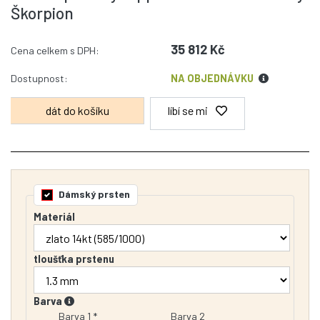
Škorpion
35 812 Kč
Cena celkem s DPH:
Dostupnost:
NA OBJEDNÁVKU
líbí se mi
Dámský prsten
Materiál
tloušťka prstenu
Barva
Barva 1 *
Barva 2