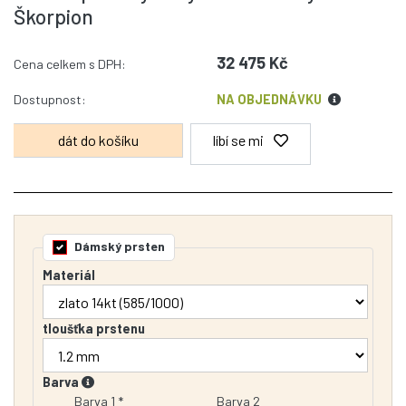
Škorpion
32 475 Kč
Cena celkem s DPH:
Dostupnost:
NA OBJEDNÁVKU
líbí se mi
Dámský prsten
Materiál
tloušťka prstenu
Barva
Barva 1 *
Barva 2