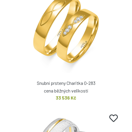
Snubní prsteny Charitka O-283
cena běžných velikostí
33 536 Kč