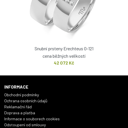
Snubní prsteny Erechteus O-121
cena běžných velikostí
42 072 Kč
INFORMACE
Obchodní podmínky
Ochrana osobních údajů
Reklamační řád
Doprava a platba
Informace o souborech cookies
Odstoupení od smlouvy