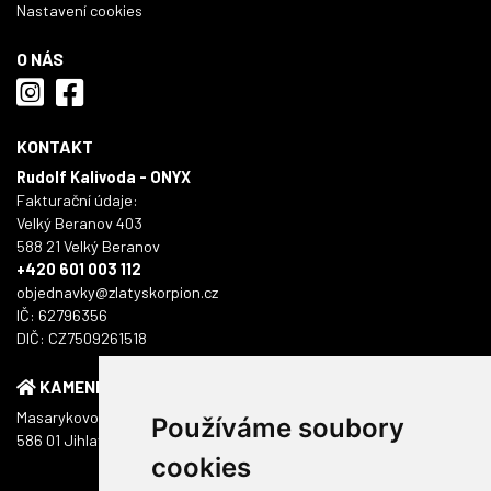
Nastavení cookies
O NÁS
KONTAKT
Rudolf Kalivoda - ONYX
Fakturační údaje:
Velký Beranov 403
588 21 Velký Beranov
+420 601 003 112
objednavky@zlatyskorpion.cz
IČ: 62796356
DIČ: CZ7509261518
KAMENNÁ PRODEJNA
Masarykovo náměstí 1217/51
Používáme soubory
586 01 Jihlava
cookies