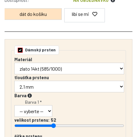
Dostupnost:
NA OBJEDNÁVKU
líbí se mi
Dámský prsten
Materiál
tloušťka prstenu
Barva
Barva 1 *
velikost prstenu:
52
šířka prstenu