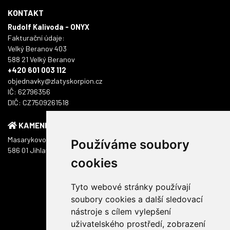
KONTAKT
Rudolf Kalivoda - ONYX
Fakturační údaje:
Velký Beranov 403
588 21 Velký Beranov
+420 601 003 112
objednavky@zlatyskorpion.cz
IČ: 62796356
DIČ: CZ7509261518
KAMENNÁ PRODEJNA
Masarykovo náměstí 1217/51
Používáme soubory
586 01 Jihlava
cookies
Tyto webové stránky používají
soubory cookies a další sledovací
nástroje s cílem vylepšení
uživatelského prostředí, zobrazení