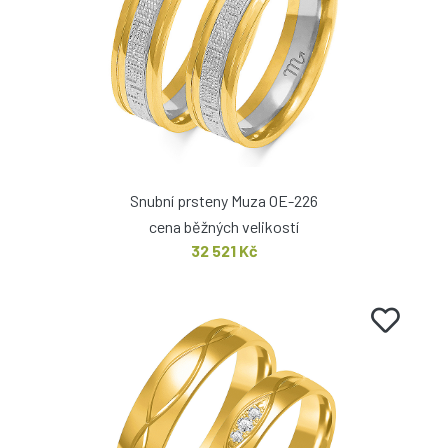
Snubní prsteny Muza OE-226
cena běžných velikostí
32 521 Kč