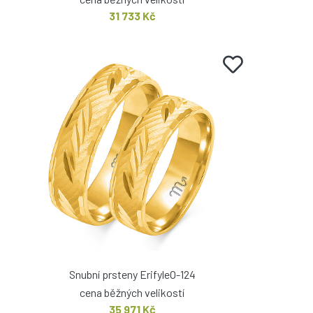
31 733 Kč
Snubní prsteny ErifyleO-124
cena běžných velikostí
35 971 Kč