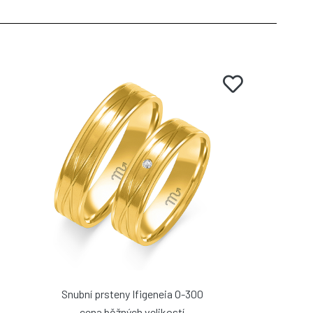
Snubní prsteny Ifigeneia O-300
cena běžných velikostí