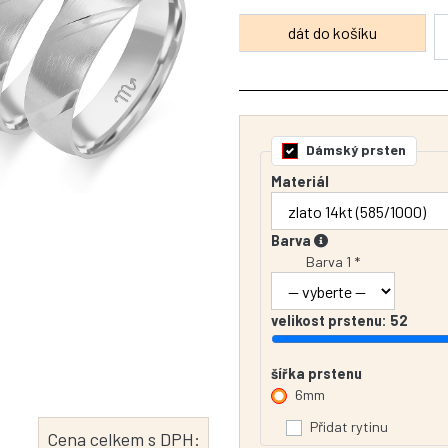
Dámský prsten
Materiál
Barva
Barva 1 *
velikost prstenu:
52
šířka prstenu
6mm
Přidat rytinu
Cena celkem s DPH: