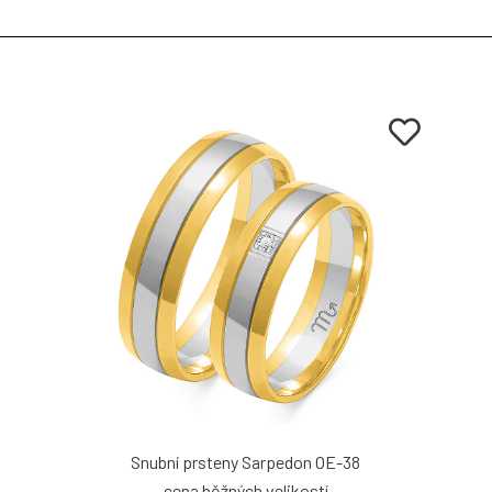
Snubní prsteny Sarpedon OE-38
cena běžných velikostí