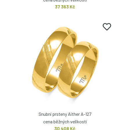
37 363 Kč
Snubní prsteny Aither A-127
cena běžných velikostí
30 408 Kč