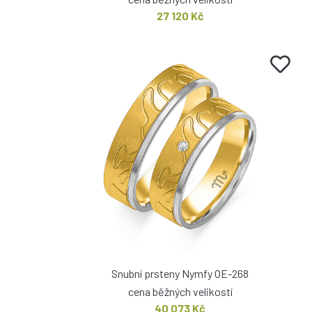
27 120 Kč
Snubní prsteny Nymfy OE-268
cena běžných velikostí
40 073 Kč