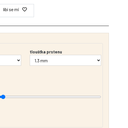
líbí se mi
tloušťka prstenu