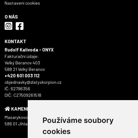
Nastavení cookies
O NÁS
KONTAKT
Rudolf Kalivoda - ONYX
Fakturační údaje:
Velký Beranov 403
588 21 Velký Beranov
+420 601 003 112
objednavky@zlatyskorpion.cz
IČ: 62796356
DIČ: CZ7509261518
KAMENNÁ PRODEJNA
Masarykovo náměstí 1217/51
Používáme soubory
586 01 Jihlava
cookies