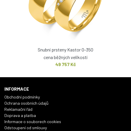
Snubní prsteny Kastor O-350
cena běžných velikostí
49 757 Kč
INFORMACE
Obchodní podmínky
Ochrana osobních údajů
Reklamační řád
Doprava a platba
Informace o souborech cookies
Odstoupení od smlouvy