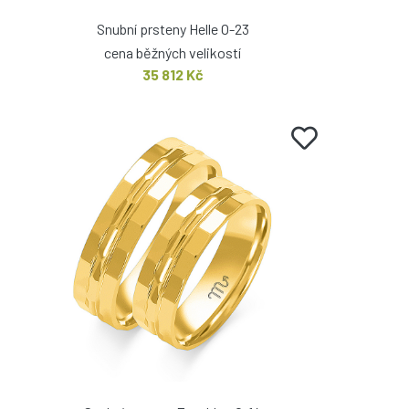
Snubní prsteny Helle O-23
cena běžných velikostí
35 812 Kč