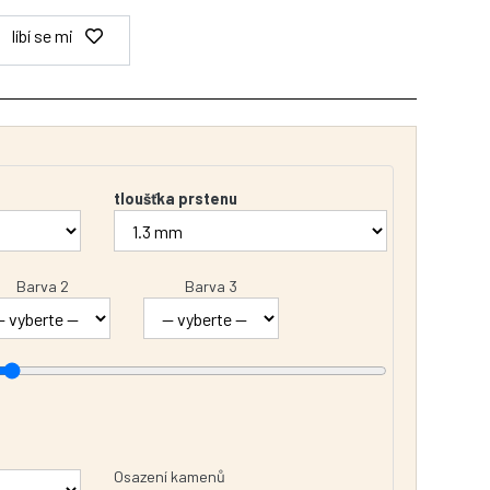
líbí se mi
tloušťka prstenu
Barva 2
Barva 3
Osazení kamenů