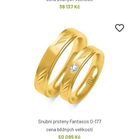
38 137 Kč
Snubní prsteny Fantasos O-177
cena běžných velikostí
50 095 Kč