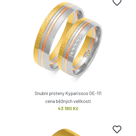
Snubní prsteny Kyparissos OE-111
cena běžných velikostí
43 180 Kč