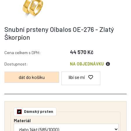
Snubní prsteny Oibalos OE-276 - Zlatý
Škorpion
44 570 Kč
Cena celkem s DPH:
Dostupnost:
NA OBJEDNÁVKU
líbí se mi
Dámský prsten
Materiál