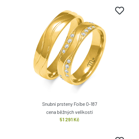
Snubní prsteny Foibe O-187
cena běžných velikostí
51 291 Kč