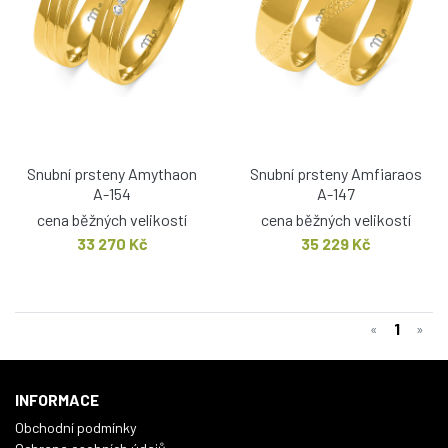
Snubní prsteny Amythaon
Snubní prsteny Amfiaraos
A-154
A-147
cena běžných velikostí
cena běžných velikostí
33 270 Kč
35 229 Kč
1
«
»
INFORMACE
Obchodní podmínky