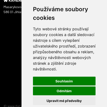
KAMENNÁ PRODEJNA
Masarykovo náměstí 1217/51
Používáme soubory
586 01 Jihlava
cookies
Tyto webové stránky používají
soubory cookies a další sledovací
nástroje s cílem vylepšení
uživatelského prostředí, zobrazení
přizpůsobeného obsahu a reklam,
analýzy návštěvnosti webových
stránek a zjištění zdroje
návštěvnosti.
Souhlasím
Odmítám
Upravit mé předvolby
© www.zlatyskorpion.cz 2026
:
3nicom websolution s.r.o.
relizace