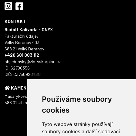
KONTAKT
Rudolf Kalivoda - ONYX
Fakturační údaje:
Velký Beranov 403
588 21 Velký Beranov
+420 601 003 112
objednavky@zlatyskorpion.cz
IČ: 62796356
DIČ: CZ7509261518
KAMENNÁ PRODEJNA
Masarykovo náměstí 1217/51
Používáme soubory
586 01 Jihlava
cookies
Tyto webové stránky používají
soubory cookies a další sledovací