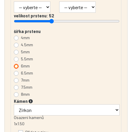
velikost prstenu:
52
šířka prstenu
4mm
4.5mm
5mm
5.5mm
6mm
6.5mm
7mm
7.5mm
8mm
Kámen
Osazení kamenů
1x1.50