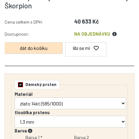
Škorpion
40 633 Kč
Cena celkem s DPH:
Dostupnost:
NA OBJEDNÁVKU
líbí se mi
Dámský prsten
Materiál
tloušťka prstenu
Barva
Barva 1 *
Barva 2