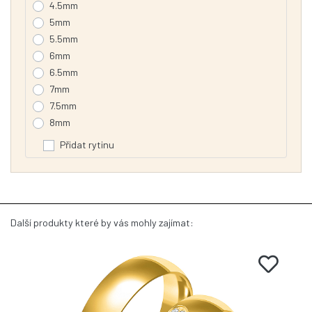
4.5mm
5mm
5.5mm
6mm
6.5mm
7mm
7.5mm
8mm
Přidat rytinu
Další produkty které by vás mohly zajímat: