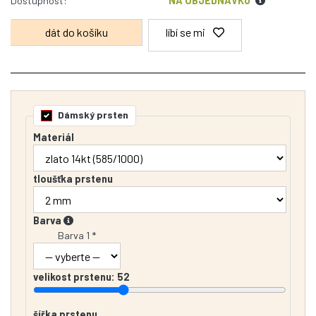
Dostupnost:
NA OBJEDNÁVKU
líbí se mi
Dámský prsten
Materiál
tloušťka prstenu
Barva
Barva 1 *
velikost prstenu:
52
šířka prstenu