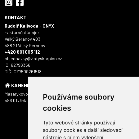
KONTAKT
Rudolf Kalivoda - ONYX
Fakturační údaje:
Velký Beranov 403
588 21 Velký Beranov
+420 601 003 112
objednavky@zlatyskorpion.cz
IČ: 62796356
DIČ: CZ7509261518
KAMENNÁ PRODEJNA
Masarykovo náměstí 1217/51
Používáme soubory
586 01 Jihlava
cookies
Tyto webové stránky používají
soubory cookies a další sledovací
nástroje s cílem vylepšení