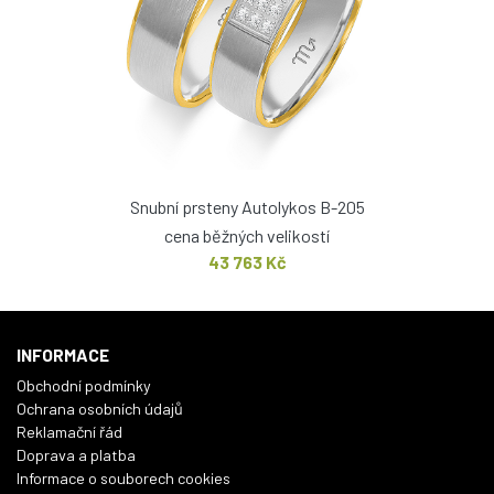
Snubní prsteny Autolykos B-205
cena běžných velikostí
43 763 Kč
INFORMACE
Obchodní podmínky
Ochrana osobních údajů
Reklamační řád
Doprava a platba
Informace o souborech cookies