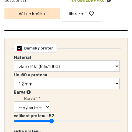
Dostupnost:
NA OBJEDNÁVKU
líbí se mi
Dámský prsten
Materiál
tloušťka prstenu
Barva
Barva 1 *
velikost prstenu:
52
šířka prstenu