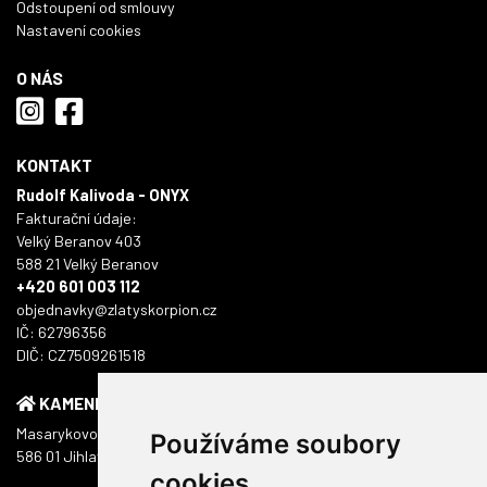
Odstoupení od smlouvy
Nastavení cookies
O NÁS
KONTAKT
Rudolf Kalivoda - ONYX
Fakturační údaje:
Velký Beranov 403
588 21 Velký Beranov
+420 601 003 112
objednavky@zlatyskorpion.cz
IČ: 62796356
DIČ: CZ7509261518
KAMENNÁ PRODEJNA
Masarykovo náměstí 1217/51
Používáme soubory
586 01 Jihlava
cookies