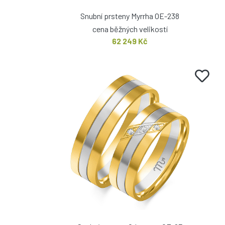
Snubní prsteny Myrrha OE-238
cena běžných velikostí
62 249 Kč