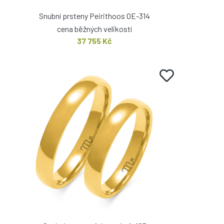
Snubní prsteny Peirithoos OE-314
cena běžných velikostí
37 755 Kč