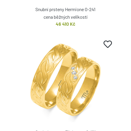
Snubní prsteny Hermione O-241
cena běžných velikostí
46 410 Kč