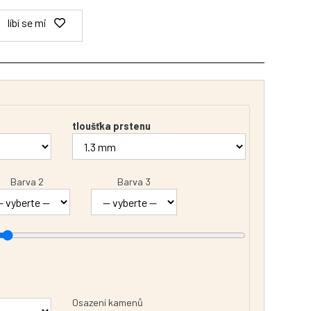
líbí se mi
tloušťka prstenu
Barva 2
Barva 3
Osazení kamenů