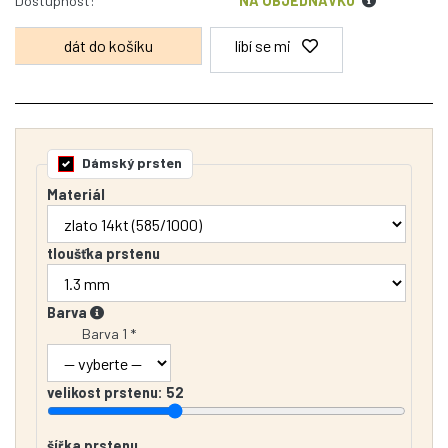
Dostupnost:
NA OBJEDNÁVKU
líbí se mi
Dámský prsten
Materiál
tloušťka prstenu
Barva
Barva 1 *
velikost prstenu:
52
šířka prstenu