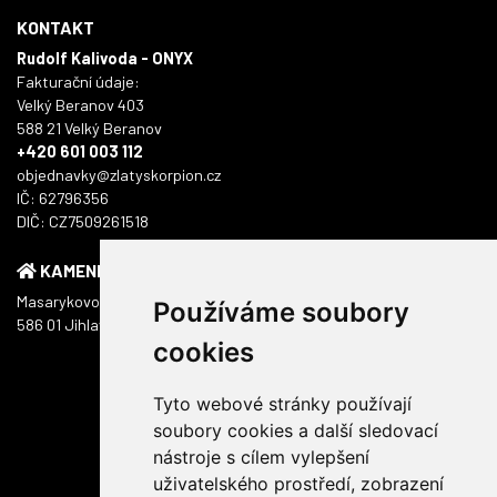
KONTAKT
Rudolf Kalivoda - ONYX
Fakturační údaje:
Velký Beranov 403
588 21 Velký Beranov
+420 601 003 112
objednavky@zlatyskorpion.cz
IČ: 62796356
DIČ: CZ7509261518
KAMENNÁ PRODEJNA
Masarykovo náměstí 1217/51
Používáme soubory
586 01 Jihlava
cookies
Tyto webové stránky používají
soubory cookies a další sledovací
nástroje s cílem vylepšení
uživatelského prostředí, zobrazení