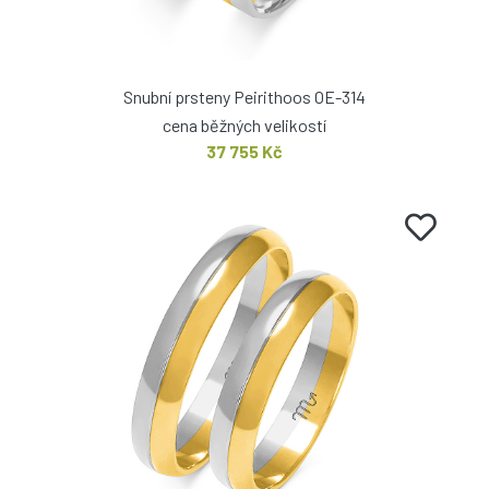
Snubní prsteny Peirithoos OE-314
cena běžných velikostí
37 755 Kč