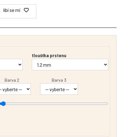
líbí se mi
tloušťka prstenu
Barva 2
Barva 3