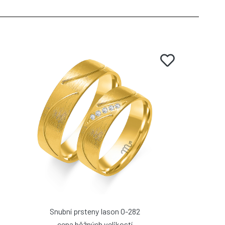
Snubní prsteny Iason O-282
cena běžných velikostí