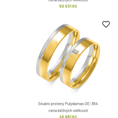
50 531 Kč
Snubní prsteny Pulydamas OE-364
cena běžných velikostí
45 881 Kč