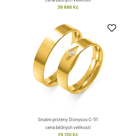
38 886 Kč
Snubní prsteny Dionysos C-111
cena běžných velikostí
29 130 Kč