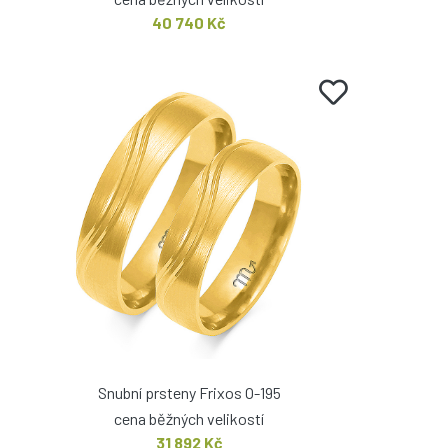
40 740 Kč
Snubní prsteny Frixos O-195
cena běžných velikostí
31 892 Kč