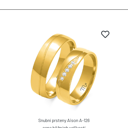
Snubní prsteny Aison A-126
cena běžných velikostí