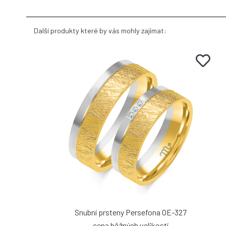
Další produkty které by vás mohly zajímat:
Snubní prsteny Persefona OE-327
cena běžných velikostí