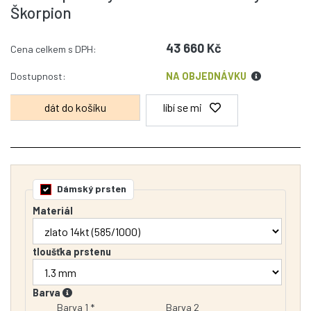
Škorpion
43 660 Kč
Cena celkem s DPH:
Dostupnost:
NA OBJEDNÁVKU
líbí se mi
Dámský prsten
Materiál
tloušťka prstenu
Barva
Barva 1 *
Barva 2