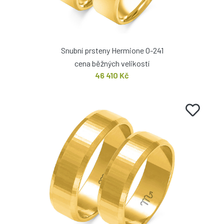
Snubní prsteny Hermione O-241
cena běžných velikostí
46 410 Kč