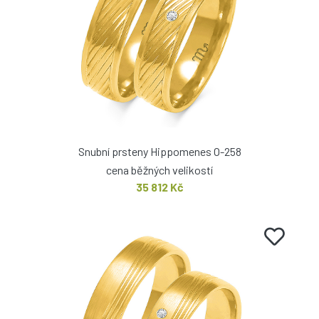
Snubní prsteny Hippomenes O-258
cena běžných velikostí
35 812 Kč