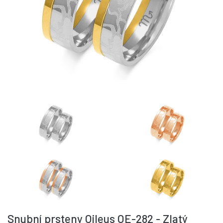
Snubní prsteny Oileus OE-282 - Zlatý