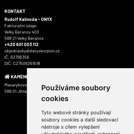
KONTAKT
Rudolf Kalivoda - ONYX
Fakturační údaje:
Velký Beranov 403
588 21 Velký Beranov
+420 601 003 112
objednavky@zlatyskorpion.cz
IČ: 62796356
DIČ: CZ7509261518
KAMENNÁ PRODEJNA
Masarykovo náměstí 1217/51
Používáme soubory
586 01 Jihlava
cookies
Tyto webové stránky používají
soubory cookies a další sledovací
nástroje s cílem vylepšení