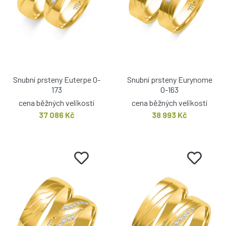
Snubní prsteny Euterpe O-
Snubní prsteny Eurynome
173
O-163
cena běžných velikostí
cena běžných velikostí
37 086 Kč
38 993 Kč