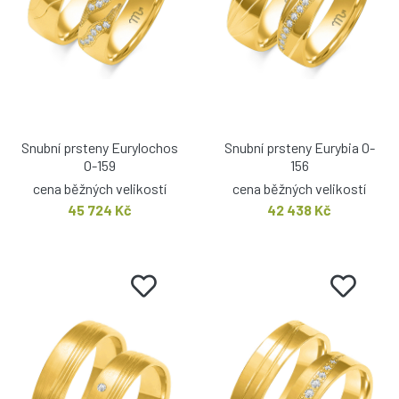
Snubní prsteny Eurylochos
Snubní prsteny Eurybia O-
O-159
156
cena běžných velikostí
cena běžných velikostí
45 724 Kč
42 438 Kč