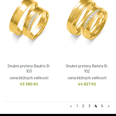
Snubní prsteny Baukis B-
Snubní prsteny Bateia B-
103
102
cena běžných velikostí
cena běžných velikostí
43 390 Kč
44 927 Kč
4
«
1
2
3
5
»