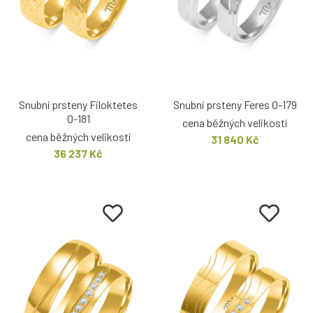
Snubní prsteny Filoktetes
Snubní prsteny Feres O-179
O-181
cena běžných velikostí
cena běžných velikostí
31 840 Kč
36 237 Kč