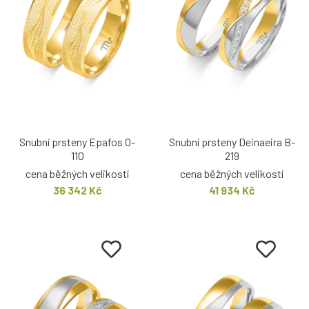
Snubní prsteny Epafos O-
Snubní prsteny Deinaeira B-
110
219
cena běžných velikostí
cena běžných velikostí
36 342 Kč
41 934 Kč