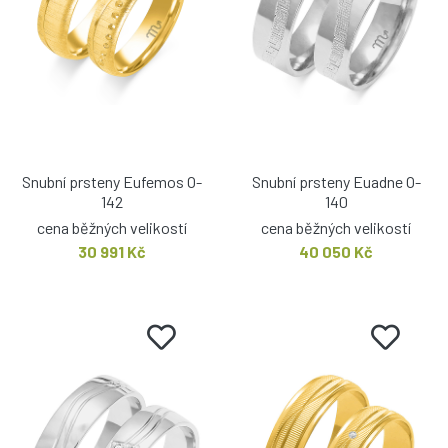
Snubní prsteny Eufemos O-
Snubní prsteny Euadne O-
142
140
cena běžných velikostí
cena běžných velikostí
30 991 Kč
40 050 Kč