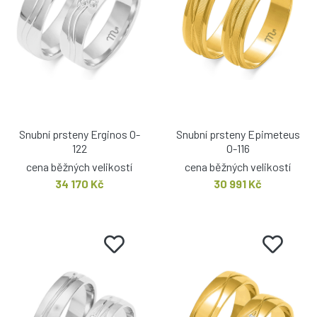
Snubní prsteny Erginos O-
Snubní prsteny Epimeteus
122
O-116
cena běžných velikostí
cena běžných velikostí
34 170 Kč
30 991 Kč