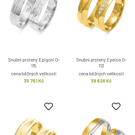
Snubní prsteny Epigoni O-
Snubní prsteny Epeios O-
115
113
cena běžných velikostí
cena běžných velikostí
35 761 Kč
39 628 Kč