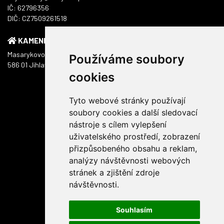
IČ: 62796356
DIČ: CZ7509261518
KAMENNÁ PRODEJNA
Masarykovo náměstí 1217/51
Používáme soubory
586 01 Jihlava
cookies
Tyto webové stránky používají
soubory cookies a další sledovací
nástroje s cílem vylepšení
uživatelského prostředí, zobrazení
přizpůsobeného obsahu a reklam,
analýzy návštěvnosti webových
stránek a zjištění zdroje
návštěvnosti.
Souhlasím