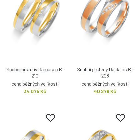
Snubní prsteny Damasen B-
Snubní prsteny Daidalos B-
210
208
cena běžných velikostí
cena běžných velikostí
34 075 Kč
40 278 Kč