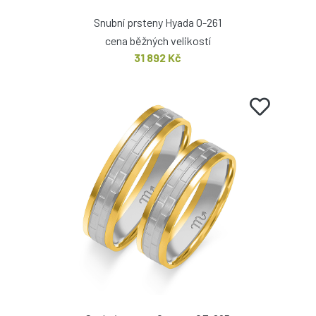
Snubní prsteny Hyada O-261
cena běžných velikostí
31 892 Kč