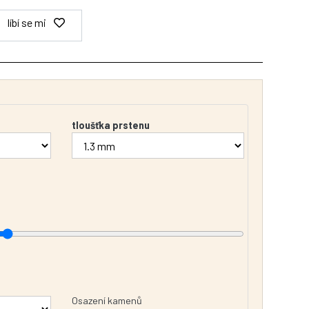
líbí se mi
tloušťka prstenu
Osazení kamenů