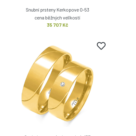
Snubní prsteny Kerkopove O-53
cena běžných velikostí
35 707 Kč