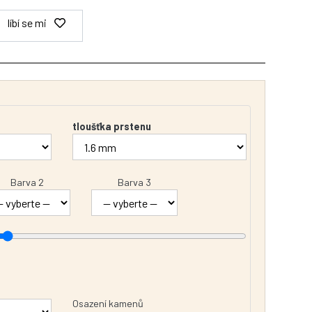
líbí se mi
tloušťka prstenu
Barva 2
Barva 3
Osazení kamenů