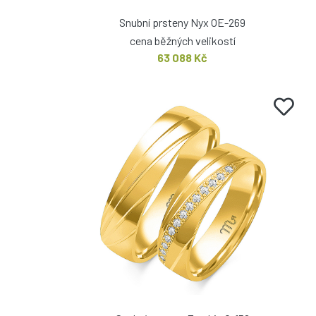
Snubní prsteny Nyx OE-269
cena běžných velikostí
63 088 Kč