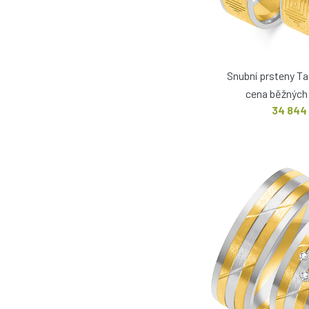
Snubní prsteny T
cena běžných 
34 844