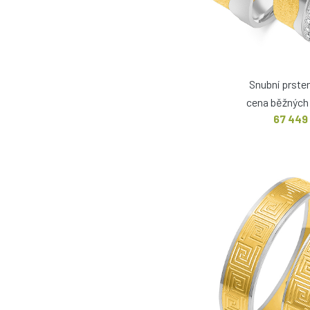
Snubní prste
cena běžných 
67 449