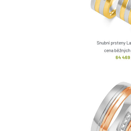
Snubní prsteny L
cena běžných 
64 469