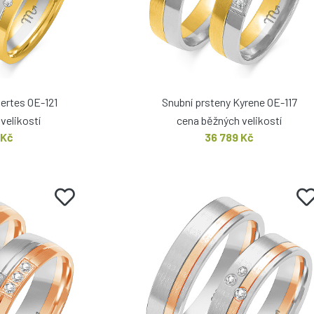
aertes OE-121
Snubní prsteny Kyrene OE-117
velikostí
cena běžných velikostí
 Kč
36 789 Kč