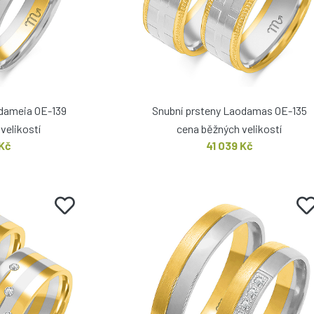
odameia OE-139
Snubní prsteny Laodamas OE-135
velikostí
cena běžných velikostí
 Kč
41 039 Kč