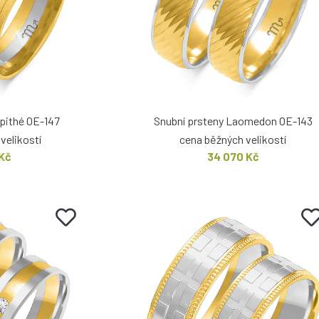
apithé OE-147
Snubní prsteny Laomedon OE-143
velikostí
cena běžných velikostí
 Kč
34 070 Kč