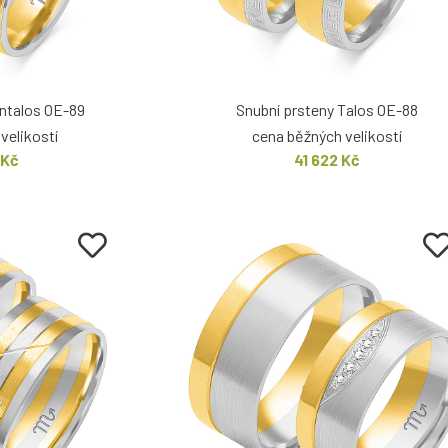
antalos OE-89
Snubní prsteny Talos OE-88
velikostí
cena běžných velikostí
 Kč
41 622 Kč