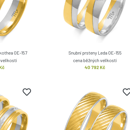
ukothea OE-157
Snubní prsteny Leda OE-155
velikostí
cena běžných velikostí
 Kč
40 792 Kč