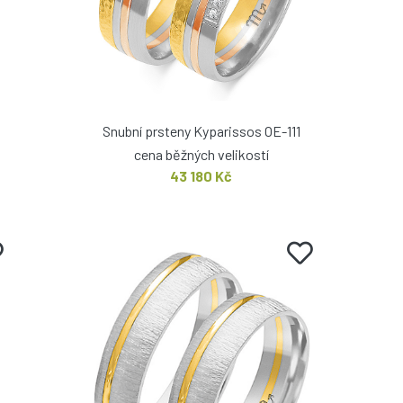
Snubní prsteny Kyparissos OE-111
cena běžných velikostí
43 180 Kč