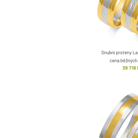
Snubní prsteny L
cena běžných 
38 716