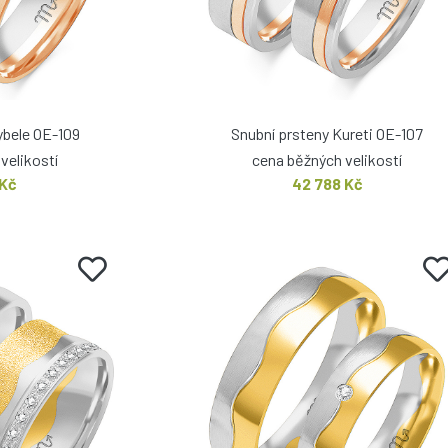
ybele OE-109
Snubní prsteny Kureti OE-107
velikostí
cena běžných velikostí
 Kč
42 788 Kč