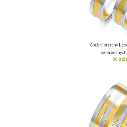
Snubní prsteny La
cena běžných 
38 912