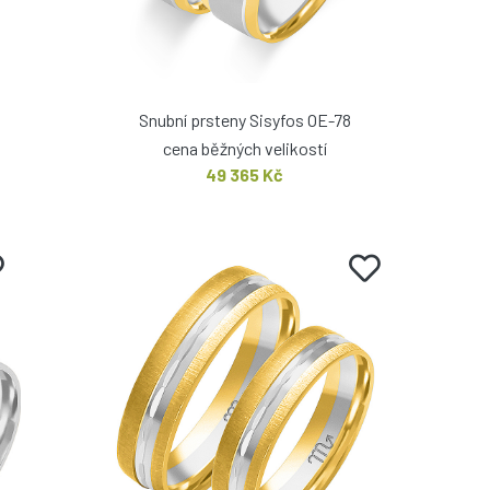
Snubní prsteny Sisyfos OE-78
cena běžných velikostí
49 365 Kč