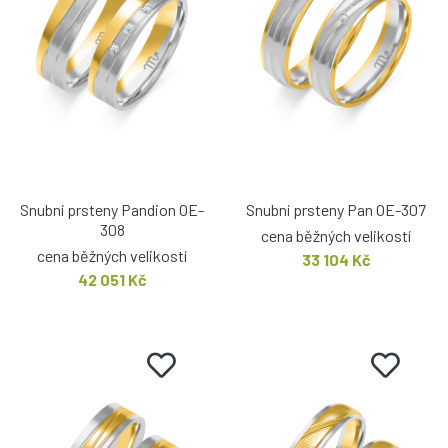
Snubní prsteny Pandion OE-
Snubní prsteny Pan OE-307
308
cena běžných velikostí
cena běžných velikostí
33 104 Kč
42 051 Kč