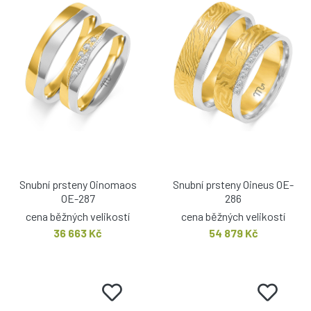
Snubní prsteny Oinomaos
Snubní prsteny Oineus OE-
OE-287
286
cena běžných velikostí
cena běžných velikostí
36 663 Kč
54 879 Kč