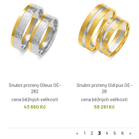
Snubní prsteny Oileus OE-
Snubní prsteny Oidipus OE-
282
28
cena běžných velikostí
cena běžných velikostí
43 660 Kč
59 291 Kč
3
«
1
2
4
5
6
»