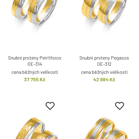
Snubní prsteny Peirithoos
Snubní prsteny Pegasos
OE-314
OE-312
cena běžných velikostí
cena běžných velikostí
37 755 Kč
42 984 Kč