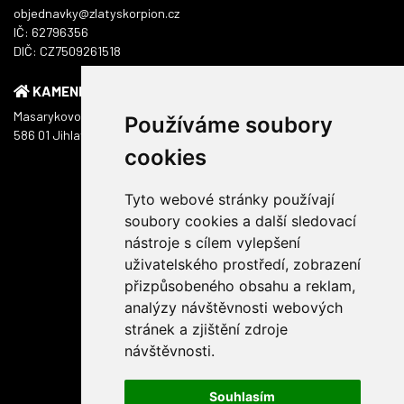
objednavky@zlatyskorpion.cz
IČ: 62796356
DIČ: CZ7509261518
KAMENNÁ PRODEJNA
Masarykovo náměstí 1217/51
Používáme soubory
586 01 Jihlava
cookies
Tyto webové stránky používají
soubory cookies a další sledovací
nástroje s cílem vylepšení
uživatelského prostředí, zobrazení
přizpůsobeného obsahu a reklam,
analýzy návštěvnosti webových
stránek a zjištění zdroje
návštěvnosti.
Souhlasím